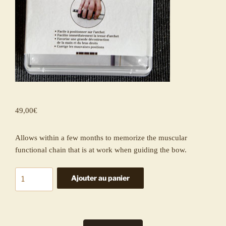
49,00
€
Allows within a few months to memorize the muscular
functional chain that is at work when guiding the bow.
quantité
Ajouter au panier
de
Celizy®
Pedagogical
Solution