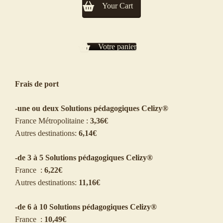
Your Cart
size
S
for
beginners
Votre panier
from
4
to
Frais de port
8
year
-une ou deux Solutions pédagogiques Celizy®
old.
France Métropolitaine :
3,36€
Bow
Autres destinations:
6,14€
1/4
or
-de 3 à 5 Solutions pédagogiques Celizy®
1/2
France :
6,22€
Autres destinations:
11,16€
-de 6 à 10 Solutions pédagogiques Celizy®
France :
10,49€