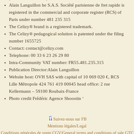
Alain Languillon he S.A.S. Société parisienne de fret rapide is
registered in the commercial and corporate register (RCS) of
Paris under number 481 235 315
The Celizy® brand is a registered trademark.
The Celizy® pedagogical solution is patented under the filing
number 1655725
Contact: contact@celizy.com
Telephone: 00 33 6 23 26 29 80
Intra-Community VAT number: FR55.481.235.315
Publication Director:Alain Languillon
Website host: OVH SAS with capital of 10 069 020 €, RCS
Lille Métropole 424 761 419 00045 head office: 2 rue
Kellermann – 59100 Roubaix-France
Photo credit Frédéric Agence Shoootin ‘
Suivez-nous sur FB
Mentions légales/Legal
Conditions générales de vente CGV/General terms and conditions of sale GTC