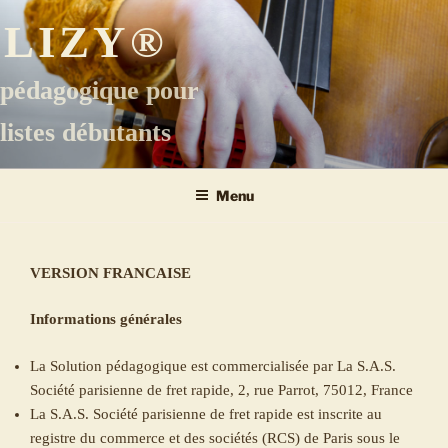
Aller
ELIZY®
au
contenu
principal
 pédagogique pour
listes débutants
Menu
VERSION FRANCAISE
Informations générales
La Solution pédagogique est commercialisée par La S.A.S.
Société parisienne de fret rapide, 2, rue Parrot, 75012, France
La S.A.S. Société parisienne de fret rapide est inscrite au
registre du commerce et des sociétés (RCS) de Paris sous le